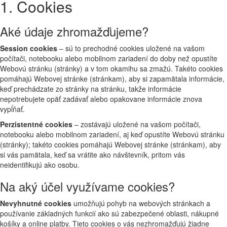
1. Cookies
Aké údaje zhromažďujeme?
Session cookies
– sú to prechodné cookies uložené na vašom
počítači, notebooku alebo mobilnom zariadení do doby než opustíte
Webovú stránku (stránky) a v tom okamihu sa zmažú. Takéto cookies
pomáhajú Webovej stránke (stránkam), aby si zapamätala informácie,
keď prechádzate zo stránky na stránku, takže informácie
nepotrebujete opäť zadávať alebo opakovane informácie znova
vypĺňať.
Perzistentné cookies
– zostávajú uložené na vašom počítači,
notebooku alebo mobilnom zariadení, aj keď opustíte Webovú stránku
(stránky); takéto cookies pomáhajú Webovej stránke (stránkam), aby
si vás pamätala, keď sa vrátite ako návštevník, pritom vás
neidentifikujú ako osobu.
Na aký účel využívame cookies?
Nevyhnutné cookies
umožňujú pohyb na webových stránkach a
používanie základných funkcií ako sú zabezpečené oblasti, nákupné
košíky a online platby. Tieto cookies o vás nezhromažďujú žiadne