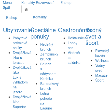
Menu
Kontakty
Rezervovať
E-shop
Späť
sk
Kontakty
E-shop
Ubytovanie
Špeciálne
Gastronómia
Vodný
ponuky
svet a
Pobytové
Reštaurácia
šport
prémiové
Lobby
Nedeľný
balíky
bar
brunch
Plavecký
Dvojlôžková
Vináreň
Zemplínsky
bazén
izba s
so
brunch
Wellness
terasou
salónikom
Brunch
Vodný
Dvojlôžková
s
svet
izba
nádychom
Masáže
Lux s
Karibiku
Šport
výhľadom
Bandurkový
na
brunch
jazero
Letná
Dvojlôžková
pohoda
Izba
na
Superior
Lagúne