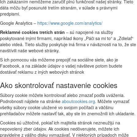
Ich zakázaním nemôžeme zaručiť plnú funkčnosť našej stránky. Tieto
dáta môžu byť posunuté tretím stranám, v súlade s právnymi
predpismi.
Google Analytics –
https://www.google.com/analytics/
Reklamné cookies tretích strán
– sú napojené na služby
poskytované inými firmami, napríklad ikony „Páči sa mi to“ a „Zdielať“
alebo videá. Tieto služby poskytuje iná firma v náväznosti na to, že ste
navštívili naše webové stránky.
S ich pomocou vás môžeme prepojiť na sociálne siete, ako je
Facebook, a na základe údajov o vašej návšteve potom budete
dostávať reklamu z iných webových stránok
Ako skontrolovať nastavenie cookies
Súbory cookie môžete kontrolovať alebo zmazať podľa uváženia.
Podrobnosti nájdete na stránke
aboutcookies.org
. Môžete vymazať
všetky súbory cookie uložené vo svojom počítači a väčšinu
prehliadačov môžete nastaviť tak, aby ste im znemožnili ich ukladanie.
Cookies sú užitočné, pokiaľ ich majitelia stránok nezneužijú na
nepovolený zber údajov. Ak cookies nedôverujete, môžete ich
pravidelne z vášho disku vymazávať. V niektorých prípadoch môže