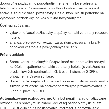
dobrovoľne požiadaní o poskytnutie mena, e-mailovej adresy a
telefónneho čísla. Zaznamenáva sa tiež obsah konverzácie (text
správ) a zhrnutie Vašej požiadavky. Údaje, ktoré nie sú potrebné na
vybavenie požiadavky, od Vás aktívne nevyžadujeme.
Účel spracúvania:
vybavenie Vašej požiadavky a spätný kontakt zo strany recepcie
hotela,
analýza prepisov konverzácií za účelom zlepšovania kvality
odpovedí chatbota a poskytovaných služieb.
Právny základ:
Spracúvanie kontaktných údajov, ktoré ste dobrovoľne poskytli
za účelom spätného kontaktu zo strany hotela, je založené na
predzmluvných opatreniach (čl. 6 ods. 1 písm. b) GDPR),
prípadne na Vašom súhlase.
Spracúvanie prepisov konverzácií za účelom zlepšovania kvality
služieb je založené na oprávnenom záujme prevádzkovateľa (čl.
6 ods. 1 písm. f) GDPR).
Automatizované rozhodovanie:
Chatbot neprijíma automatizované
rozhodnutia s právnymi účinkami voči Vašej osobe v zmysle čl. 22
GDPR. Slúži výlučne na poskytovanie informácií a odovzdávanie