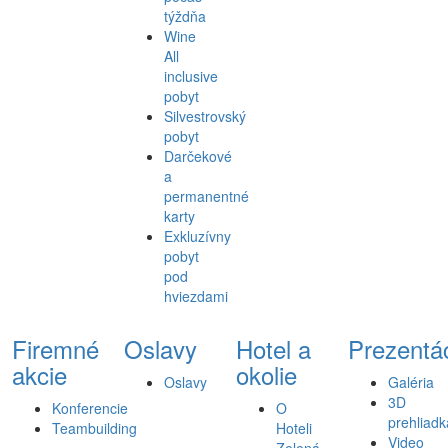
týždňa
Wine
All
inclusive
pobyt
Silvestrovský
pobyt
Darčekové
a
permanentné
karty
Exkluzívny
pobyt
pod
hviezdami
Firemné
Oslavy
Hotel a
Prezentá
akcie
okolie
Oslavy
Galéria
3D
Konferencie
O
prehliadk
Teambuilding
Hoteli
Video