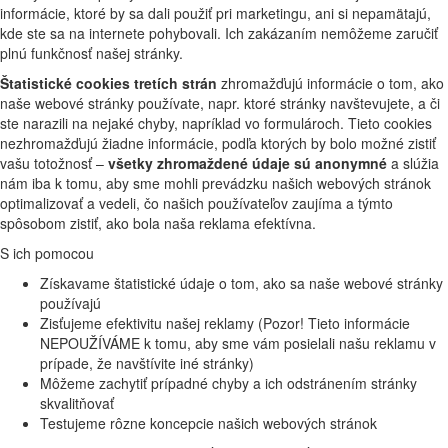
informácie, ktoré by sa dali použiť pri marketingu, ani si nepamätajú,
kde ste sa na internete pohybovali. Ich zakázaním nemôžeme zaručiť
plnú funkčnosť našej stránky.
Štatistické cookies tretích strán
zhromažďujú informácie o tom, ako
naše webové stránky používate, napr. ktoré stránky navštevujete, a či
ste narazili na nejaké chyby, napríklad vo formulároch. Tieto cookies
nezhromažďujú žiadne informácie, podľa ktorých by bolo možné zistiť
vašu totožnosť –
všetky zhromaždené údaje sú anonymné
a slúžia
nám iba k tomu, aby sme mohli prevádzku našich webových stránok
optimalizovať a vedeli, čo našich používateľov zaujíma a týmto
spôsobom zistiť, ako bola naša reklama efektívna.
S ich pomocou
Získavame štatistické údaje o tom, ako sa naše webové stránky
používajú
Zisťujeme efektivitu našej reklamy (Pozor! Tieto informácie
NEPOUŽÍVÁME k tomu, aby sme vám posielali našu reklamu v
prípade, že navštívite iné stránky)
Môžeme zachytiť prípadné chyby a ich odstránením stránky
skvalitňovať
Testujeme rôzne koncepcie našich webových stránok