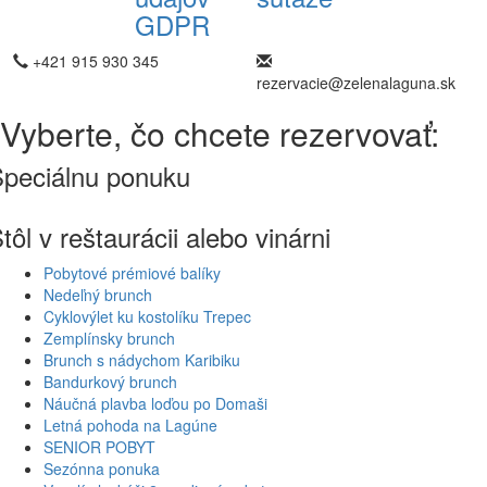
GDPR
+421 915 930 345
rezervacie@zelenalaguna.sk
Vyberte, čo chcete rezervovať:
peciálnu ponuku
tôl v reštaurácii alebo vinárni
Pobytové prémiové balíky
Nedeľný brunch
Cyklovýlet ku kostolíku Trepec
Zemplínsky brunch
Brunch s nádychom Karibiku
Bandurkový brunch
Náučná plavba loďou po Domaši
Letná pohoda na Lagúne
SENIOR POBYT
Sezónna ponuka