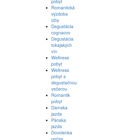
pobyt
Romantická
výzdoba
izby
Degustácia
cognacov
Degustácia
tokajských
vín
Wellness
pobyt
Wellness
pobyt s
degustačnou
večerou
Romantik
pobyt
Dámska
jazda
Pánska
jazda
Dovolenka
počas