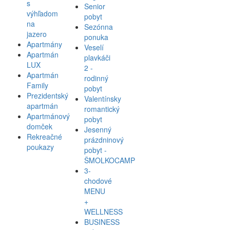
s
Senior
výhľadom
pobyt
na
Sezónna
jazero
ponuka
Apartmány
Veselí
Apartmán
plavkáči
LUX
2 -
Apartmán
rodinný
Family
pobyt
Prezidentský
Valentínsky
apartmán
romantický
Apartmánový
pobyt
domček
Jesenný
Rekreačné
prázdninový
poukazy
pobyt -
ŠMOLKOCAMP
3-
chodové
MENU
+
WELLNESS
BUSINESS