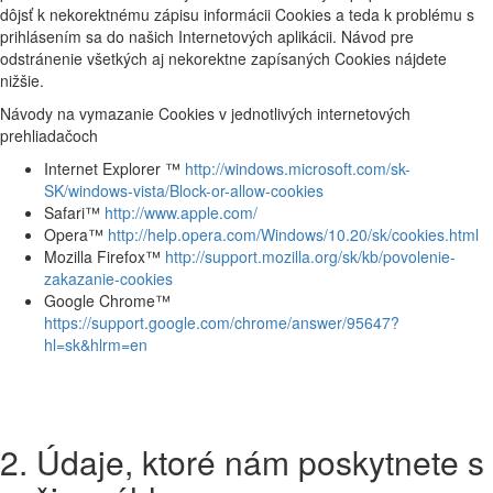
dôjsť k nekorektnému zápisu informácii Cookies a teda k problému s
prihlásením sa do našich Internetových aplikácii. Návod pre
odstránenie všetkých aj nekorektne zapísaných Cookies nájdete
nižšie.
Návody na vymazanie Cookies v jednotlivých internetových
prehliadačoch
Internet Explorer ™
http://windows.microsoft.com/sk-
SK/windows-vista/Block-or-allow-cookies
Safari™
http://www.apple.com/
Opera™
http://help.opera.com/Windows/10.20/sk/cookies.html
Mozilla Firefox™
http://support.mozilla.org/sk/kb/povolenie-
zakazanie-cookies
Google Chrome™
https://support.google.com/chrome/answer/95647?
hl=sk&hlrm=en
2. Údaje, ktoré nám poskytnete s