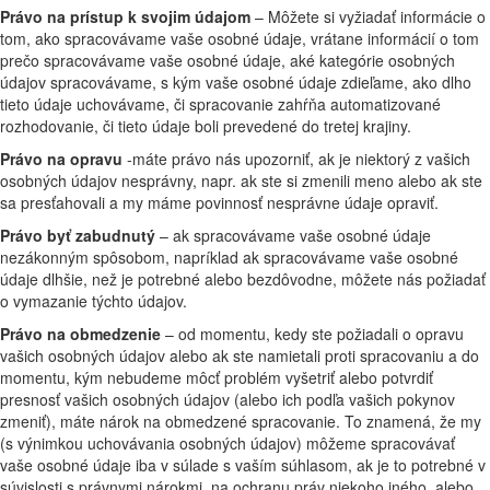
Právo na prístup k svojim údajom
– Môžete si vyžiadať informácie o
tom, ako spracovávame vaše osobné údaje, vrátane informácií o tom
prečo spracovávame vaše osobné údaje, aké kategórie osobných
údajov spracovávame, s kým vaše osobné údaje zdieľame, ako dlho
tieto údaje uchovávame, či spracovanie zahŕňa automatizované
rozhodovanie, či tieto údaje boli prevedené do tretej krajiny.
Právo na opravu
-máte právo nás upozorniť, ak je niektorý z vašich
osobných údajov nesprávny, napr. ak ste si zmenili meno alebo ak ste
sa presťahovali a my máme povinnosť nesprávne údaje opraviť.
Právo byť zabudnutý
– ak spracovávame vaše osobné údaje
nezákonným spôsobom, napríklad ak spracovávame vaše osobné
údaje dlhšie, než je potrebné alebo bezdôvodne, môžete nás požiadať
o vymazanie týchto údajov.
Právo na obmedzenie
– od momentu, kedy ste požiadali o opravu
vašich osobných údajov alebo ak ste namietali proti spracovaniu a do
momentu, kým nebudeme môcť problém vyšetriť alebo potvrdiť
presnosť vašich osobných údajov (alebo ich podľa vašich pokynov
zmeniť), máte nárok na obmedzené spracovanie. To znamená, že my
(s výnimkou uchovávania osobných údajov) môžeme spracovávať
vaše osobné údaje iba v súlade s vaším súhlasom, ak je to potrebné v
súvislosti s právnymi nárokmi, na ochranu práv niekoho iného, alebo