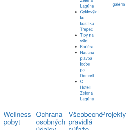
Zelená
galéria
Lagúna
Cyklovýlet
ku
kostlíku
Trepec
Tipy na
výlet
Kariéra
Náučná
plavba
loďou
po
Domaši
O
Hoteli
Zelená
Lagúna
Wellness
Ochrana
Všeobecné
Projekty
pobyt
osobných
pravidlá
údajov
súťaže