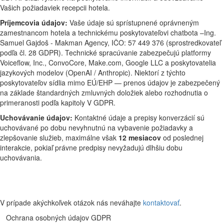
Vašich požiadaviek recepcii hotela.
Príjemcovia údajov:
Vaše údaje sú sprístupnené oprávneným
zamestnancom hotela a technickému poskytovateľovi chatbota –Ing.
Samuel Gajdoš - Makman Agency, IČO: 57 449 376 (sprostredkovateľ
podľa čl. 28 GDPR). Technické spracúvanie zabezpečujú platformy
Voiceflow, Inc., ConvoCore, Make.com, Google LLC a poskytovatelia
jazykových modelov (OpenAI / Anthropic). Niektorí z týchto
poskytovateľov sídlia mimo EÚ/EHP — prenos údajov je zabezpečený
na základe štandardných zmluvných doložiek alebo rozhodnutia o
primeranosti podľa kapitoly V GDPR.
Uchovávanie údajov:
Kontaktné údaje a prepisy konverzácií sú
uchovávané po dobu nevyhnutnú na vybavenie požiadavky a
zlepšovanie služieb, maximálne však
12 mesiacov
od poslednej
interakcie, pokiaľ právne predpisy nevyžadujú dlhšiu dobu
uchovávania.
V prípade akýchkoľvek otázok nás neváhajte
kontaktovať
.
Ochrana osobných údajov GDPR