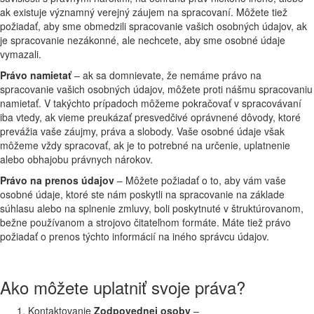
ak existuje významný verejný záujem na spracovaní. Môžete tiež
požiadať, aby sme obmedzili spracovanie vašich osobných údajov, ak
je spracovanie nezákonné, ale nechcete, aby sme osobné údaje
vymazali.
Právo namietať
– ak sa domnievate, že nemáme právo na
spracovanie vašich osobných údajov, môžete proti nášmu spracovaniu
namietať. V takýchto prípadoch môžeme pokračovať v spracovávaní
iba vtedy, ak vieme preukázať presvedčivé oprávnené dôvody, ktoré
prevážia vaše záujmy, práva a slobody. Vaše osobné údaje však
môžeme vždy spracovať, ak je to potrebné na určenie, uplatnenie
alebo obhajobu právnych nárokov.
Právo na prenos údajov
– Môžete požiadať o to, aby vám vaše
osobné údaje, ktoré ste nám poskytli na spracovanie na základe
súhlasu alebo na splnenie zmluvy, boli poskytnuté v štruktúrovanom,
bežne používanom a strojovo čitateľnom formáte. Máte tiež právo
požiadať o prenos týchto informácií na iného správcu údajov.
Ako môžete uplatniť svoje práva?
Kontaktovanie
Zodpovednej osoby
–